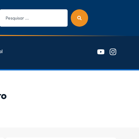
al
ro