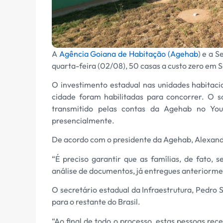
A
Agência Goiana de Habitação (Agehab
) e a S
quarta-feira (02/08), 50 casas a custo zero em 
O investimento estadual nas unidades habitaci
cidade foram habilitadas para concorrer. O 
transmitido pelas contas da Agehab no Y
presencialmente.
De acordo com o presidente da Agehab, Alexandr
“É preciso garantir que as famílias, de fato, 
análise de documentos, já entregues anteriormen
O secretário estadual da Infraestrutura, Pedro 
para o restante do Brasil.
“Ao final de todo o processo, estas pessoas re