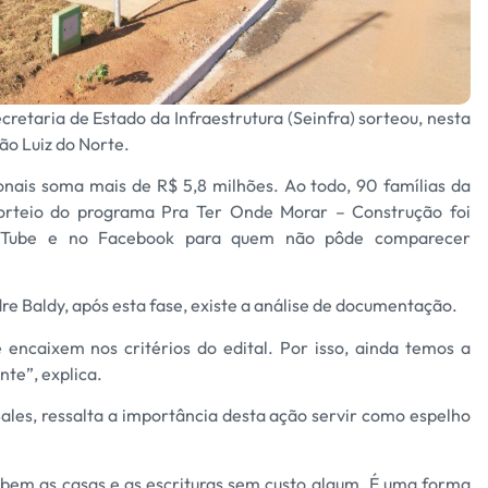
ecretaria de Estado da Infraestrutura (Seinfra) sorteou, nesta
São Luiz do Norte.
onais soma mais de R$ 5,8 milhões. Ao todo, 90 famílias da
sorteio do programa Pra Ter Onde Morar – Construção foi
ouTube e no Facebook para quem não pôde comparecer
e Baldy, após esta fase, existe a análise de documentação.
se encaixem nos critérios do edital. Por isso, ainda temos a
te”, explica.
Sales, ressalta a importância desta ação servir como espelho
cebem as casas e as escrituras sem custo algum. É uma forma