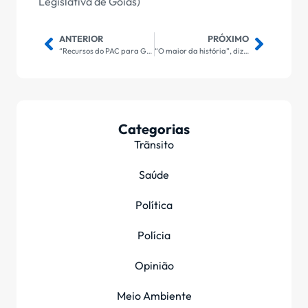
Legislativa de Goiás)
ANTERIOR
PRÓXIMO
“Recursos do PAC para Goiás evidenciam a boa parceria entre governo estadual e União”, afirma Daniel Vilela
“O maior da história”, diz Caiado no encerramento do Canto da Primavera, em Pirenópolis
Categorias
Trãnsito
Saúde
Política
Polícia
Opinião
Meio Ambiente