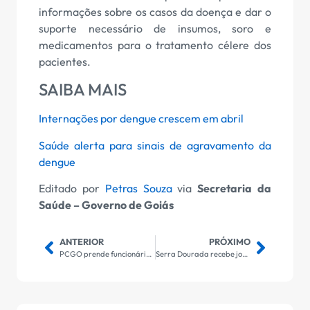
informações sobre os casos da doença e dar o
suporte necessário de insumos, soro e
medicamentos para o tratamento célere dos
pacientes.
SAIBA MAIS
Internações por dengue crescem em abril
Saúde alerta para sinais de agravamento da
dengue
Editado por
Petras Souza
via
Secretaria da
Saúde – Governo de Goiás
ANTERIOR
PRÓXIMO
PCGO prende funcionário de loja de que usou dados de clientes para abrir mais de 20 contas digitais fraudulentas
Serra Dourada recebe jogo de abertura do Brasileirão 2024