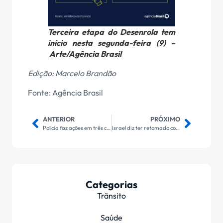
Terceira etapa do Desenrola tem
início nesta segunda-feira (9) –
Arte/Agência Brasil
Edição: Marcelo Brandão
Fonte: Agência Brasil
ANTERIOR
PRÓXIMO
Polícia faz ações em três conjuntos de favelas do Rio com mil agentes
Israel diz ter retomado controle de territórios e anuncia bloqueio a Gaza
Categorias
Trãnsito
Saúde