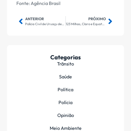
Fonte: Agência Brasil
ANTERIOR
PRÓXIMO
Polícia Civil de Uruaçu destrói drogas avaliadas em mais de R$ 700 mil
123 Milhas, Claro e Equatorial lideram reclamações no Procon Web
Categorias
Trãnsito
Saúde
Política
Polícia
Opinião
Meio Ambiente