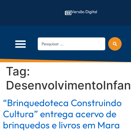
Versão Digital
Tag:
DesenvolvimentoInfant
“Brinquedoteca Construindo
Cultura” entrega acervo de
brinquedos e livros em Mara