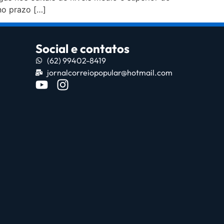
no prazo […]
Social e contatos
(62) 99402-8419
jornalcorreiopopular@hotmail.com