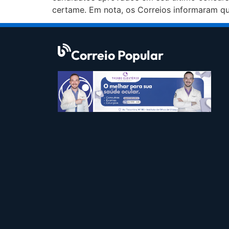
certame. Em nota, os Correios informaram q
Correio Popular