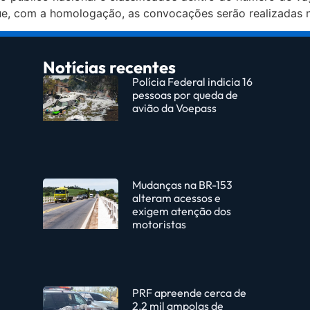
ue, com a homologação, as convocações serão realizadas 
Notícias recentes
Polícia Federal indicia 16
pessoas por queda de
avião da Voepass
Mudanças na BR-153
alteram acessos e
exigem atenção dos
motoristas
PRF apreende cerca de
2,2 mil ampolas de