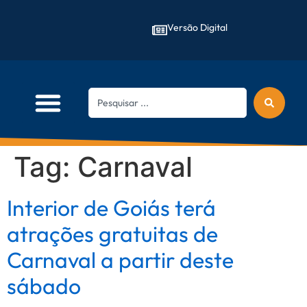
Versão Digital
Tag:
Carnaval
Interior de Goiás terá
atrações gratuitas de
Carnaval a partir deste
sábado