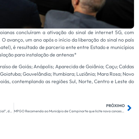
ianas concluíram a ativação do sinal de internet 5G, com
O avanço, um ano após o início da liberação do sinal no país
tel), é resultado de parceria ente entre Estado e municípios
slação para instalação de antenas*
raíso de Goiás; Anápolis; Aparecida de Goiânia; Caçu; Caldas
Goiatuba; Gouvelândia; Itumbiara; Luziânia; Mara Rosa; Novo
Goiás, contemplando as regiões Sul, Norte, Centro e Leste do
PRÓXIMO
“Goiás tem promovido crescimento econômico com inclusão social”, destaca Caiado em Ceres
MPGO Recomenda ao Município de Campinorte que licite nova concessionária para o serviço público funerário