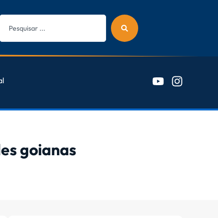
al
des goianas