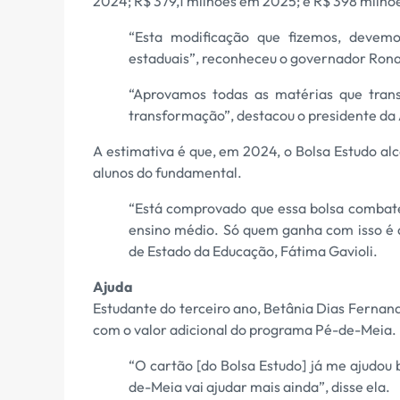
2024; R$ 379,1 milhões em 2025; e R$ 398 milh
“Esta modificação que fizemos, devemo
estaduais”, reconheceu o governador Rona
“Aprovamos todas as matérias que tra
transformação”, destacou o presidente da 
A estimativa é que, em 2024, o Bolsa Estudo al
alunos do fundamental.
“Está comprovado que essa bolsa combate
ensino médio. Só quem ganha com isso é a 
de Estado da Educação, Fátima Gavioli.
Ajuda
Estudante do terceiro ano, Betânia Dias Fernande
com o valor adicional do programa Pé-de-Meia.
“O cartão [do Bolsa Estudo] já me ajudou 
de-Meia vai ajudar mais ainda”, disse ela.