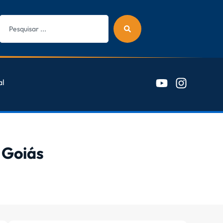
al
 Goiás