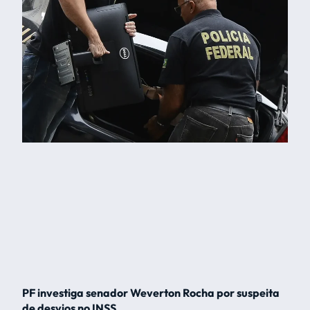
PF investiga senador Weverton Rocha por suspeita
de desvios no INSS