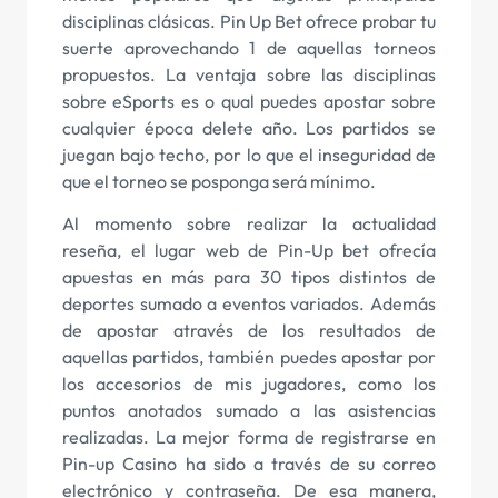
disciplinas clásicas. Pin Up Bet ofrece probar tu
suerte aprovechando 1 de aquellas torneos
propuestos. La ventaja sobre las disciplinas
sobre eSports es o qual puedes apostar sobre
cualquier época delete año. Los partidos se
juegan bajo techo, por lo que el inseguridad de
que el torneo se posponga será mínimo.
Al momento sobre realizar la actualidad
reseña, el lugar web de Pin-Up bet ofrecía
apuestas en más para 30 tipos distintos de
deportes sumado a eventos variados. Además
de apostar através de los resultados de
aquellas partidos, también puedes apostar por
los accesorios de mis jugadores, como los
puntos anotados sumado a las asistencias
realizadas. La mejor forma de registrarse en
Pin-up Casino ha sido a través de su correo
electrónico y contraseña. De esa manera,