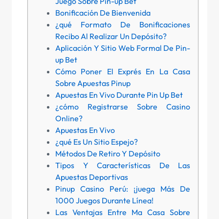
Juego Sobre Pin-up Bet
Bonificación De Bienvenida
¿qué Formato De Bonificaciones
Recibo Al Realizar Un Depósito?
Aplicación Y Sitio Web Formal De Pin-
up Bet
Cómo Poner El Exprés En La Casa
Sobre Apuestas Pinup
Apuestas En Vivo Durante Pin Up Bet
¿cómo Registrarse Sobre Casino
Online?
Apuestas En Vivo
¿qué Es Un Sitio Espejo?
Métodos De Retiro Y Depósito
Tipos Y Características De Las
Apuestas Deportivas
Pinup Casino Perú: ¡juega Más De
1000 Juegos Durante Línea!
Las Ventajas Entre Ma Casa Sobre