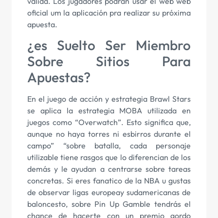
válida. Los jugadores podran usar el web web
oficial um la aplicación pra realizar su próxima
apuesta.
¿es Suelto Ser Miembro
Sobre Sitios Para
Apuestas?
En el juego de acción y estrategia Brawl Stars
se aplica la estrategia MOBA utilizada en
juegos como “Overwatch”. Esto significa que,
aunque no haya torres ni esbirros durante el
campo” “sobre batalla, cada personaje
utilizable tiene rasgos que lo diferencian de los
demás y le ayudan a centrarse sobre tareas
concretas. Si eres fanatico de la NBA u gustas
de observar ligas europeay sudamericanas de
baloncesto, sobre Pin Up Gamble tendrás el
chance de hacerte con un premio gordo