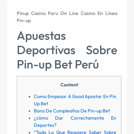
Pinup Casino Peru On Line Casino En Línea
Pin-up
Apuestas
Deportivas Sobre
Pin-up Bet Perú
Content
Como Empezar A Good Apostar En Pin
Up Bet
Bono De Cumpleaños De Pin-up Bet
¿cómo Dar Correctamente En
Deportes?
“Todo Lo Que Requiere Saber Sobre