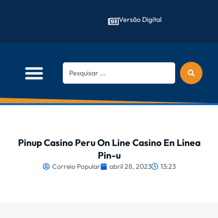
Versão Digital
Pinup Casino Peru On Line Casino En Línea
Pin-u
Correio Popular
abril 28, 2023
13:23