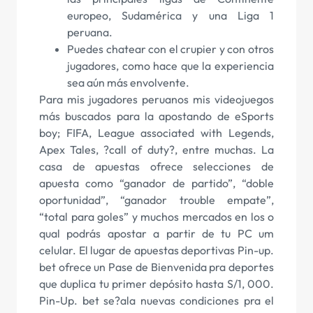
europeo, Sudamérica y una Liga 1
peruana.
Puedes chatear con el crupier y con otros
jugadores, como hace que la experiencia
sea aún más envolvente.
Para mis jugadores peruanos mis videojuegos
más buscados para la apostando de eSports
boy; FIFA, League associated with Legends,
Apex Tales, ?call of duty?, entre muchas. La
casa de apuestas ofrece selecciones de
apuesta como “ganador de partido”, “doble
oportunidad”, “ganador trouble empate”,
“total para goles” y muchos mercados en los o
qual podrás apostar a partir de tu PC um
celular. El lugar de apuestas deportivas Pin-up.
bet ofrece un Pase de Bienvenida pra deportes
que duplica tu primer depósito hasta S/1, 000.
Pin-Up. bet se?ala nuevas condiciones pra el