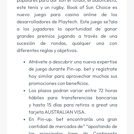
este tenis y un rugby. Book of Sun Choice es
nuevo juego para casino online de los
desarrolladores de Playtech. Este juego se?ala
a los jugadores la oportunidad de ganar
grandes premios jugando a través de una
sucesión de rondas, qualquer una con
diferentes reglas y objetivos.
Atrévete a descubrir una nueva expertise
de juego durante Pin-up. bet y regístrate
hoy similar para aprovechar muchas sus
promociones con beneficios.
Los plazos podran variar entre 72 horas
hábiles para transferencias bancarias
y hasta 15 días para retiros a great una
tarjeta AUSTRALIAN VISA.
En Pin-up. bet encontrarás una gran
cantidad de mercados de” “apostando de
las principales ligas de Continente