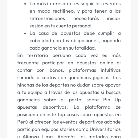
Lo más interesante es seguir los eventos
en modo rectilíneo, y para tener a las
retransmisiones necesitarás iniciar
sesión en tu cuenta personal.
La casa de apuestas debe cumplir a
cabalidad con tus obligaciones, pagando
cada ganancia en su totalidad.
En territorio peruano cada vez es más
frecuente participar en apuestas online al
contar con bonos, plataformas intuitivas
sumado a cuotas con ganancias jugosas. Los
hinchas de los deportes no dudan sobre apoyar
a tu equipo a través de las apuestas si buscas
ganancias sobre el portal sobre Pin Up
apuestas deportivas. La plataforma ze
posiciona en este top casas sobre apuestas en
Perú al ofrecer los eventos deportivos adonde
participan equipos stories como Universitarios
u Alianza Lima. Además, los métodos para