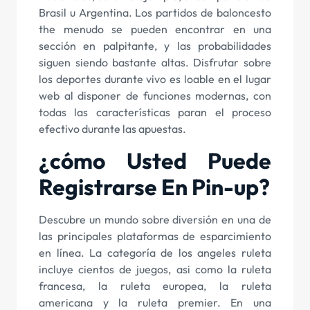
Brasil u Argentina. Los partidos de baloncesto
the menudo se pueden encontrar en una
sección en palpitante, y las probabilidades
siguen siendo bastante altas. Disfrutar sobre
los deportes durante vivo es loable en el lugar
web al disponer de funciones modernas, con
todas las características paran el proceso
efectivo durante las apuestas.
¿cómo Usted Puede
Registrarse En Pin-up?
Descubre un mundo sobre diversión en una de
las principales plataformas de esparcimiento
en línea. La categoría de los angeles ruleta
incluye cientos de juegos, asi como la ruleta
francesa, la ruleta europea, la ruleta
americana y la ruleta premier. En una