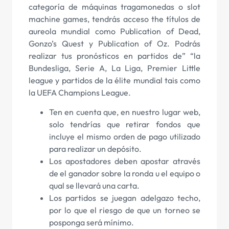
categoría de máquinas tragamonedas o slot
machine games, tendrás acceso the títulos de
aureola mundial como Publication of Dead,
Gonzo’s Quest y Publication of Oz. Podrás
realizar tus pronósticos en partidos de” “la
Bundesliga, Serie A, La Liga, Premier Little
league y partidos de la élite mundial tais como
la UEFA Champions League.
Ten en cuenta que, en nuestro lugar web,
solo tendrías que retirar fondos que
incluye el mismo orden de pago utilizado
para realizar un depósito.
Los apostadores deben apostar através
de el ganador sobre la ronda u el equipo o
qual se llevará una carta.
Los partidos se juegan adelgazo techo,
por lo que el riesgo de que un torneo se
posponga será mínimo.