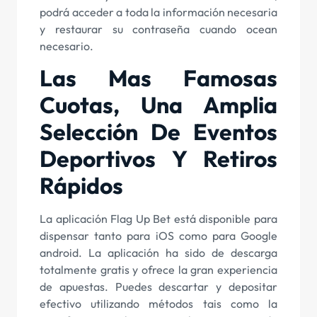
podrá acceder a toda la información necesaria
y restaurar su contraseña cuando ocean
necesario.
Las Mas Famosas
Cuotas, Una Amplia
Selección De Eventos
Deportivos Y Retiros
Rápidos
La aplicación Flag Up Bet está disponible para
dispensar tanto para iOS como para Google
android. La aplicación ha sido de descarga
totalmente gratis y ofrece la gran experiencia
de apuestas. Puedes descartar y depositar
efectivo utilizando métodos tais como la