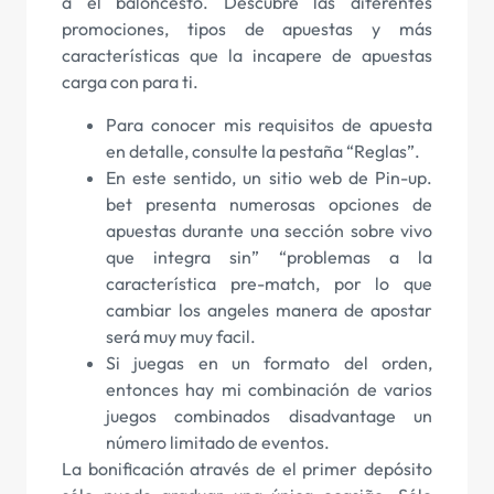
a el baloncesto. Descubre las diferentes
promociones, tipos de apuestas y más
características que la incapere de apuestas
carga con para ti.
Para conocer mis requisitos de apuesta
en detalle, consulte la pestaña “Reglas”.
En este sentido, un sitio web de Pin-up.
bet presenta numerosas opciones de
apuestas durante una sección sobre vivo
que integra sin” “problemas a la
característica pre-match, por lo que
cambiar los angeles manera de apostar
será muy muy facil.
Si juegas en un formato del orden,
entonces hay mi combinación de varios
juegos combinados disadvantage un
número limitado de eventos.
La bonificación através de el primer depósito