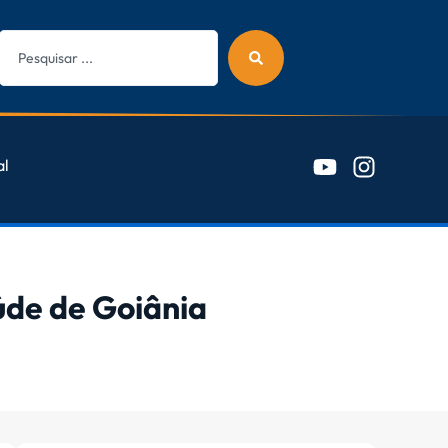
al
úde de Goiânia