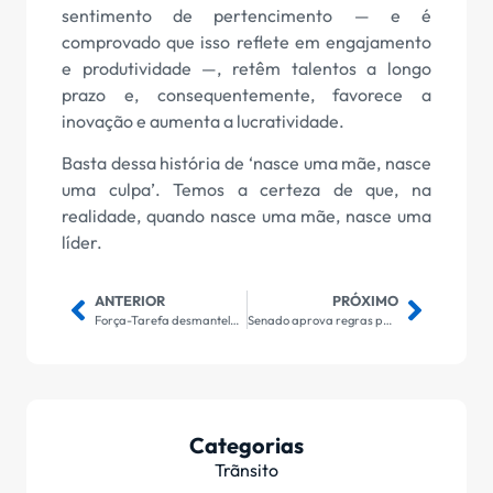
sentimento de pertencimento — e é
comprovado que isso reflete em engajamento
e produtividade —, retêm talentos a longo
prazo e, consequentemente, favorece a
inovação e aumenta a lucratividade.
Basta dessa história de ‘nasce uma mãe, nasce
uma culpa’. Temos a certeza de que, na
realidade, quando nasce uma mãe, nasce uma
líder.
ANTERIOR
PRÓXIMO
Força-Tarefa desmantela organização criminosa em municípios de três estados, inclusive em Uruaçu
Senado aprova regras para uso da inteligência artificial
Categorias
Trãnsito