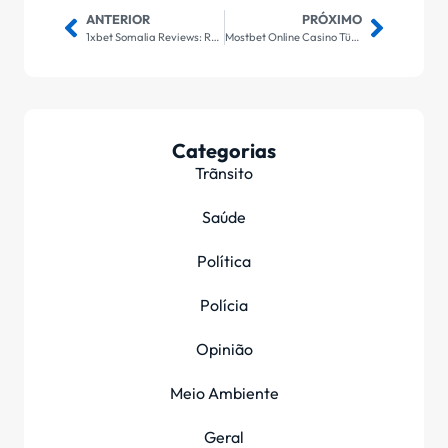
ANTERIOR
PRÓXIMO
1xbet Somalia Reviews: Registration, Bonuses Plus Promo Codes 202
Mostbet Online Casino Türkiye ️ Resmi Web Sitesi Added Bonus 2500 Tl And Up 250 F
Categorias
Trãnsito
Saúde
Política
Polícia
Opinião
Meio Ambiente
Geral