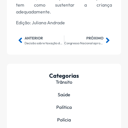
tem como sustentar a criança
adequadamente.
Edição: Juliana Andrade
ANTERIOR
PRÓXIMO
Decisão sobre taxação de compras online não sai mais este ano
Congresso Nacional aprova projeto da lei orçamentária para 2024
Categorias
Trãnsito
Saúde
Política
Polícia