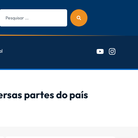
al
ersas partes do país