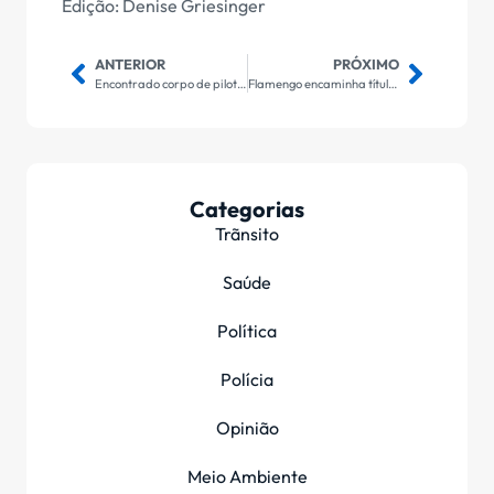
Edição: Denise Griesinger
ANTERIOR
PRÓXIMO
Encontrado corpo de piloto de avião que caiu na Serra do Japi
Flamengo encaminha título do Carioca, com 3 a 0 sobre Nova Iguaçu
Categorias
Trãnsito
Saúde
Política
Polícia
Opinião
Meio Ambiente