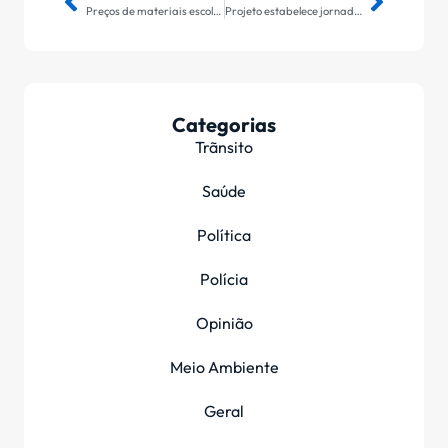
Preços de materiais escolares têm variações de mais de 600% em sites
Projeto estabelece jornada de 36 horas semanais para profissionais de saúde
Categorias
Trãnsito
Saúde
Política
Polícia
Opinião
Meio Ambiente
Geral