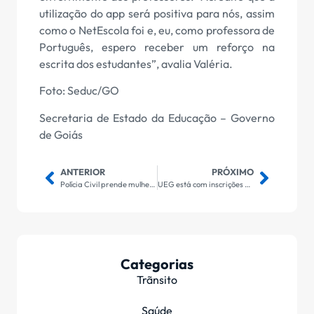
utilização do app será positiva para nós, assim
como o NetEscola foi e, eu, como professora de
Português, espero receber um reforço na
escrita dos estudantes”, avalia Valéria.
Foto: Seduc/GO
Secretaria de Estado da Educação – Governo
de Goiás
ANTERIOR
PRÓXIMO
Polícia Civil prende mulher que praticou diversos furtos em Uruaçu
UEG está com inscrições abertas para Vestibular UEG 2024/1 – Cursos EaD
Categorias
Trãnsito
Saúde