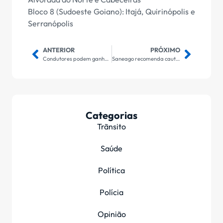
Bloco 8 (Sudoeste Goiano): Itajá, Quirinópolis e
Serranópolis
ANTERIOR
PRÓXIMO
Condutores podem ganhar até 40% de desconto em multas de trânsito
Saneago recomenda cautela no uso de água
Categorias
Trãnsito
Saúde
Política
Polícia
Opinião