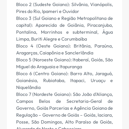
Bloco 2 (Sudeste Goiano): Silvânia, Vianópolis,
Pires do Rio, Ipameri e Ouvidor
Bloco 3 (Sul Goiano e Região Metropolitana de
capital): Aparecida de Goiânia, Piracanjuba,
Pontalina, Morrinhos e subterminal, Água
Limpa, Buriti Alegre e Corumbaíba
Bloco 4 (Oeste Goiano): Britânia, Paraúna,
Aragarças, Caiapônia e Sanclerlândia
Bloco 5 (Noroeste Goiano): Itaberaí, Goiás, São
Miguel do Araguaia e Itapuranga
Bloco 6 (Centro Goiano): Barro Alto, Jaraguá,
Goianésia, Rubiataba, Itapaci, Uruaçu e
Niquelândia
Bloco 7 (Nordeste Goiano): São João d’Aliança,
Campos Belos de Secretaria-Geral de
Governo, Goiás Parcerias e Agência Goiana de
Regulação – Governo de Goiás – Goiás, Iaciara,
Posse, São Domingos, Alto Paraíso de Goiás,
Alvorada do Norte e Cabeceiras