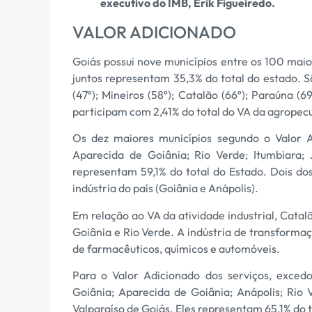
executivo do IMB, Erik Figueiredo.
VALOR ADICIONADO
Goiás possui nove municípios entre os 100 maio
juntos representam 35,3% do total do estado. São 
(47º); Mineiros (58º); Catalão (66º); Paraúna (
participam com 2,41% do total do VA da agropecu
Os dez maiores municípios segundo o Valor Ad
Aparecida de Goiânia; Rio Verde; Itumbiara; 
representam 59,1% do total do Estado. Dois do
indústria do país (Goiânia e Anápolis).
Em relação ao VA da atividade industrial, Cat
Goiânia e Rio Verde. A indústria de transformaç
de farmacêuticos, químicos e automóveis.
Para o Valor Adicionado dos serviços, excedo
Goiânia; Aparecida de Goiânia; Anápolis; Rio V
Valparaíso de Goiás. Eles representam 65,1% do t