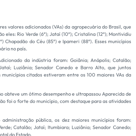
res valores adicionados (VAs) da agropecuária do Brasil, que
eles: Rio Verde (6º); Jataí (10º); Cristalina (12º); Montividiu
69º) Chapadão do Céu (85º) e Ipameri (88º). Esses municípios
ária no país.
icionado da indústria foram: Goiânia; Anápolis; Catalão;
Jataí; Luziânia; Senador Canedo e Barro Alto, que juntos
s municípios citados estiveram entre os 100 maiores VAs da
alão obteve um ótimo desempenho e ultrapassou Aparecida de
ão foi o forte do município, com destaque para as atividades
 administração pública, os dez maiores municípios foram:
erde; Catalão; Jataí; Itumbiara; Luziânia; Senador Canedo;
otal do Estado.