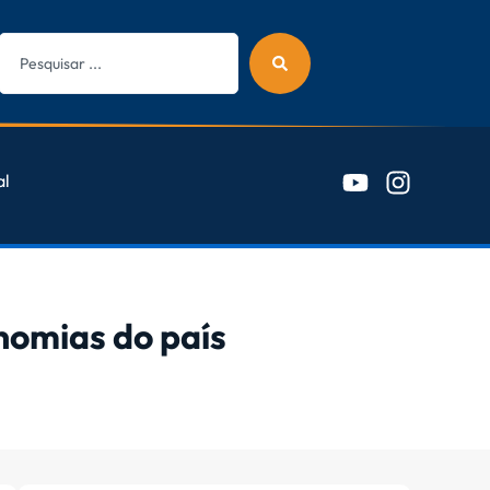
al
nomias do país