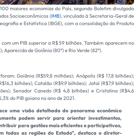
s 100 maiores economias do País, segundo Boletim divulgado
tudos Socioeconômicos (
IM
B
), vinculado à Secretaria-Geral de
eografia e Estatística (IBGE), com a consolidação do Produto
l, com um PIB superior a R$ 59 bilhões. Também aparecem no
); Aparecida de Goiânia (80ª) e Rio Verde (82ª).
ram: Goiânia (R$59,8 milhões); Anápolis (R$ 17,8 bilhões);
$16,3 bilhões); Catalão (R$9,9 bilhões); Jataí (R$7,9 bilhões);
lhões); Senador Canedo (R$ 4,8 bilhões) e Cristalina (R$4,6
5,3% do PIB goiano no ano de 2021.
rnece uma visão detalhada do panorama econômico
umento podem servir para orientar investimentos,
tribuir para gestões mais eficientes e participativas,
 todas as regiões do Estado”, destaca o diretor-