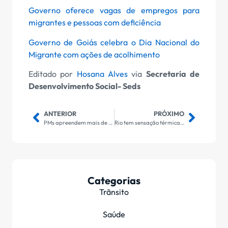
Governo oferece vagas de empregos para
migrantes e pessoas com deficiência
Governo de Goiás celebra o Dia Nacional do
Migrante com ações de acolhimento
Editado por
Hosana Alves
via
Secretaria de
Desenvolvimento Social- Seds
ANTERIOR
PRÓXIMO
PMs apreendem mais de 30 quilos de drogas que seriam levados de Uruaçu para Goianésia
Rio tem sensação térmica de mais de 52 graus às 8h da manhã
Categorias
Trãnsito
Saúde