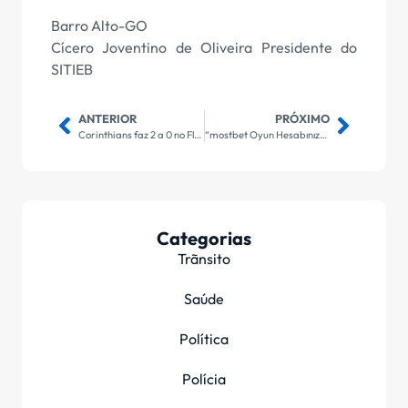
Barro Alto-GO
Cícero Joventino de Oliveira Presidente do
SITIEB
ANTERIOR
PRÓXIMO
Corinthians faz 2 a 0 no Fluminense e deixa Z4 do Brasileirão
“mostbet Oyun Hesabınıza Logon Yapmanın Yollar
Categorias
Trãnsito
Saúde
Política
Polícia