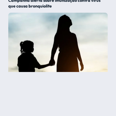
Campanha alerta sobre imunização contra vírus
que causa bronquiolite