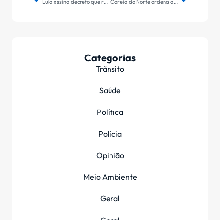
Lula assina decreto que reajusta salário mínimo para R$ 1.412
Coreia do Norte ordena aceleração de preparativos de guerra
Categorias
Trãnsito
Saúde
Política
Polícia
Opinião
Meio Ambiente
Geral