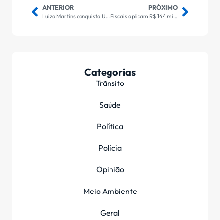
ANTERIOR
PRÓXIMO
Luiza Martins conquista Uruaçu com seu “vozeirão”
Fiscais aplicam R$ 144 mil em multas por pesca ilegal
Categorias
Trãnsito
Saúde
Política
Polícia
Opinião
Meio Ambiente
Geral