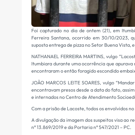
Foi capturado no dia de ontem (21), em Itumb
Ferreira Santana, ocorrido em 30/10/2023, q
suposta entrega de pizza no Setor Buena Vista,
NATHANAEL FERREIRA MARTINS, vulgo “Lacoste
Itumbiara durante uma ocorrência que apurava r
encontraram o então foragido escondido embai
JOÃO MARCOS LEITE SOARES, vulgo “Mandari
encontravam presos desde a data do fato, assim
e internados no Centro de Atendimento Socioe
Com a prisão de Lacoste, todos os envolvidos no
A divulgação da imagem dos suspeitos visa ao r
n° 13.869/2019 e da Portaria n° 547/2021 – PC.