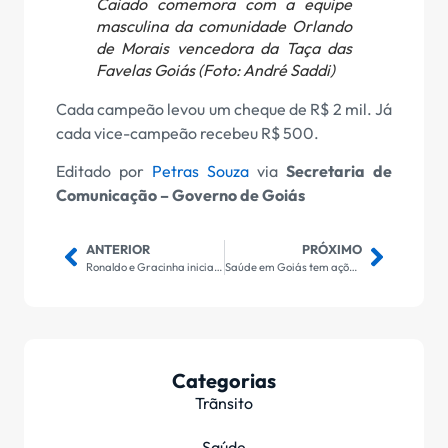
Caiado comemora com a equipe
masculina da comunidade Orlando
de Morais vencedora da Taça das
Favelas Goiás (Foto: André Saddi)
Cada campeão levou um cheque de R$ 2 mil. Já
cada vice-campeão recebeu R$ 500.
Editado por
Petras Souza
via
Secretaria de
Comunicação – Governo de Goiás
ANTERIOR
PRÓXIMO
Ronaldo e Gracinha iniciam entrega de brinquedos do Natal do Bem 2023
Saúde em Goiás tem ações contínuas para prevenir câncer de mama
Categorias
Trãnsito
Saúde