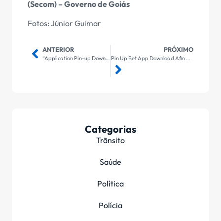
(Secom) – Governo de Goiás
Fotos: Júnior Guimar
ANTERIOR
PRÓXIMO
“Application Pin-up Download Grátis Ap
Pin Up Bet App Download Afin De Android Apk And Baixar Aplicativo
Categorias
Trãnsito
Saúde
Política
Polícia