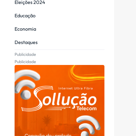
Eleições 2024
Educação
Economia
Destaques
Publicidade
Publicidade