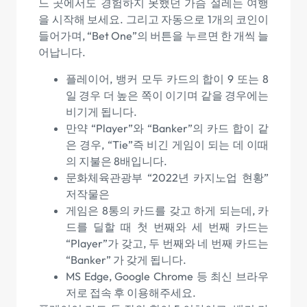
느 곳에서도 경험하지 못했던 가슴 설레는 여행
을 시작해 보세요. 그리고 자동으로 1개의 코인이
들어가며, “Bet One”의 버튼을 누르면 한 개씩 늘
어납니다.
플레이어, 뱅커 모두 카드의 합이 9 또는 8
일 경우 더 높은 쪽이 이기며 같을 경우에는
비기게 됩니다.
만약 “Player”와 “Banker”의 카드 합이 같
은 경우, “Tie”즉 비긴 게임이 되는 데 이때
의 지불은 8배입니다.
문화체육관광부 “2022년 카지노업 현황”
저작물은
게임은 8통의 카드를 갖고 하게 되는데, 카
드를 딜할 때 첫 번째와 세 번째 카드는
“Player”가 갖고, 두 번째와 네 번째 카드는
“Banker” 가 갖게 됩니다.
MS Edge, Google Chrome 등 최신 브라우
저로 접속 후 이용해주세요.