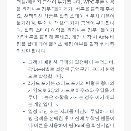
객실/패키지 금액이 부가됩니다. WPC 쿠폰 사용
을 원하시는 경우 “돌아가기” 버튼을 클릭해 주세
요. 선택하신 상품은 힐링 스테이 바우처 이용이
불가하며, 투숙 시 객실/패키지 금액이 부가됩니
다. 힐링 스테이 예약을 원하시는 경우 “돌아가
기” 버튼을 클릭해 주세요. 게임 시작 시 Ante 베
팅을 할 때 페어 플러스 베팅 여부를 결정 후 베팅
하시면 됩니다.
고객이 베팅한 금액의 일정량이 누적되며,
각 Level별로 설정된 금액구간 내에서 랜덤
으로 발생합니다.
3카드 포커는 스터드 포커의 변형된 형태의
게임으로 3장의 카드로 하우스와 우열을 겨
루어 더 높은 조합을 가지는 경우 이기게 되
는 게임입니다.
일정 코인 또는 지폐를 머신에 투입하고 베
팅 금액을 선택한 후 머신에 부착된 핸들이
나 버튼을 사용하여 릴(Reel)을 회전시킵니