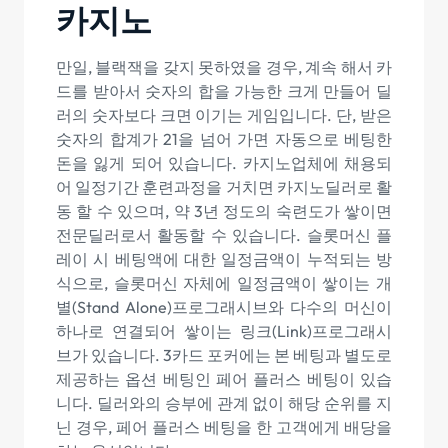
카지노
만일, 블랙잭을 갖지 못하였을 경우, 계속 해서 카
드를 받아서 숫자의 합을 가능한 크게 만들어 딜
러의 숫자보다 크면 이기는 게임입니다. 단, 받은
숫자의 합계가 21을 넘어 가면 자동으로 베팅한
돈을 잃게 되어 있습니다. 카지노업체에 채용되
어 일정기간 훈련과정을 거치면 카지노딜러로 활
동 할 수 있으며, 약 3년 정도의 숙련도가 쌓이면
전문딜러로서 활동할 수 있습니다. 슬롯머신 플
레이 시 베팅액에 대한 일정금액이 누적되는 방
식으로, 슬롯머신 자체에 일정금액이 쌓이는 개
별(Stand Alone)프로그래시브와 다수의 머신이
하나로 연결되어 쌓이는 링크(Link)프로그래시
브가 있습니다. 3카드 포커에는 본 베팅과 별도로
제공하는 옵션 베팅인 페어 플러스 베팅이 있습
니다. 딜러와의 승부에 관계 없이 해당 순위를 지
닌 경우, 페어 플러스 베팅을 한 고객에게 배당을