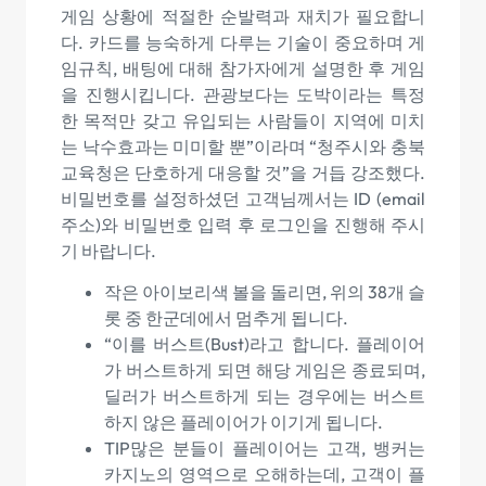
게임 상황에 적절한 순발력과 재치가 필요합니
다. 카드를 능숙하게 다루는 기술이 중요하며 게
임규칙, 배팅에 대해 참가자에게 설명한 후 게임
을 진행시킵니다. 관광보다는 도박이라는 특정
한 목적만 갖고 유입되는 사람들이 지역에 미치
는 낙수효과는 미미할 뿐”이라며 “청주시와 충북
교육청은 단호하게 대응할 것”을 거듭 강조했다.
비밀번호를 설정하셨던 고객님께서는 ID (email
주소)와 비밀번호 입력 후 로그인을 진행해 주시
기 바랍니다.
작은 아이보리색 볼을 돌리면, 위의 38개 슬
롯 중 한군데에서 멈추게 됩니다.
“이를 버스트(Bust)라고 합니다. 플레이어
가 버스트하게 되면 해당 게임은 종료되며,
딜러가 버스트하게 되는 경우에는 버스트
하지 않은 플레이어가 이기게 됩니다.
TIP많은 분들이 플레이어는 고객, 뱅커는
카지노의 영역으로 오해하는데, 고객이 플