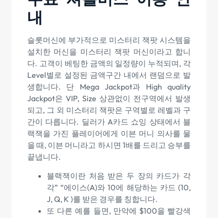
내
슬롯머신에 부가적으로 미스터리 잭팟 시스템을
설치한 머신을 미스터리 잭팟 머신이라고 합니
다. 고객이 베팅한 금액의 일정량이 누적되며, 각
Level별로 설정된 금액구간 내에서 랜덤으로 발
생합니다. 단 Mega Jackpot과 High quality
Jackpot은 VIP, Size 상관없이 전구역에서 발생
되고, 그 외 미스터리 잭팟은 구역별로 레벨과 구
간이 다릅니다. 딜러가 A카드 쇼잉 상태에서 블
랙잭을 가진 플레이어에게 이븐 머니 의사를 물
을 때, 이븐 머니라고 하시면 1배를 드리고 승부를
끝냅니다.
블랙잭이란 처음 받은 두 장의 카드가 각
각” “에이스(A)와 10에 해당하는 카드 (10,
J, Q, K )를 받은 경우를 칭합니다.
또 다른 예를 들면, 만약에 $100을 빨강색