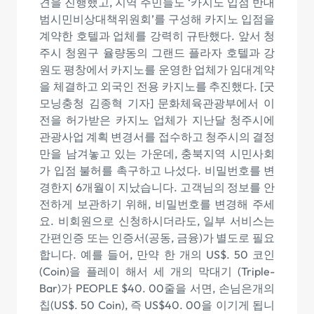
견을 진행했고, 지역 주민들도 ‘카지노 입점 반대
범시민비상대책위원회’를 구성해 카지노 입점을
계약한 호텔과 업체를 강력히 규탄했다. 앞서 청
주시 청원구 율량동의 그랜드 플라자 호텔과 강
원도 평창에서 카지노를 운영한 업체가 임대계약
을 체결하고 외국인 전용 카지노를 추진했다. [굿
모닝충청 김종혁 기자] 문화체육관광부에서 이
전을 허가받은 카지노 업체가 지난달 청주시에
관광사업 계획 변경서를 접수하고 청주시의 결정
만을 남겨놓고 있는 가운데, 충북지역 시민사회
가 입점 불허를 촉구하고 나섰다. 비밀번호를 변
경한지 6개월이 지났습니다. 고객님의 정보를 안
전하게 보관하기 위해, 비밀번호를 변경해 주세
요. 비회원으로 신청하시더라도, 일부 서비스는
간편인증 또는 인증서(공동, 금융)가 별도로 필요
합니다. 예를 들어, 만약 한 개의 US$. 50 코인
(Coin)을 플레이 해서 세 개의 막대기 (Triple-
Bar)가 PEOPLE $40. 00줄을 서면, 손님은개의
칩(US$. 50 Coin), 즉 US$40. 00을 이기게 됩니