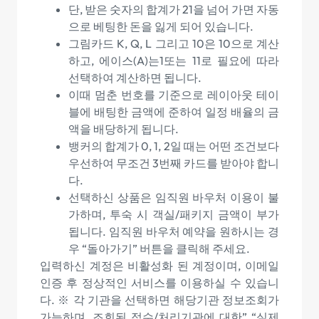
단, 받은 숫자의 합계가 21을 넘어 가면 자동
으로 베팅한 돈을 잃게 되어 있습니다.
그림카드 K, Q, L 그리고 10은 10으로 계산
하고, 에이스(A)는1또는 11로 필요에 따라
선택하여 계산하면 됩니다.
이때 멈춘 번호를 기준으로 레이아웃 테이
블에 배팅한 금액에 준하여 일정 배율의 금
액을 배당하게 됩니다.
뱅커의 합계가 0, 1, 2일 때는 어떤 조건보다
우선하여 무조건 3번째 카드를 받아야 합니
다.
선택하신 상품은 임직원 바우처 이용이 불
가하며, 투숙 시 객실/패키지 금액이 부가
됩니다. 임직원 바우처 예약을 원하시는 경
우 “돌아가기” 버튼을 클릭해 주세요.
입력하신 계정은 비활성화 된 계정이며, 이메일
인증 후 정상적인 서비스를 이용하실 수 있습니
다. ※ 각 기관을 선택하면 해당기관 정보조회가
가능하며, 조회된 접수/처리기관에 대한” “실제