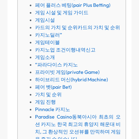
페어 플러스 베팅(pair Plus Betting)
게임 시설 및 게임 가이드
게임시설
카드의 가치 및 순위카드의 가치 및 순위
카지노딜러”
게임테이블
카지노업 조건이행내역신고
게임소개
“파라다이스 카지노
프라이빗 게임(private Game)
하이브리드 머신(hybrid Machine)
페어 벳(pair Bet)
가치 및 순위
게임 진행
Pinnacle 카지노
Paradise Casino동북아시아 최초의 오
션 카지노 한국 최고의 휴양지 해운대 비
치, 그 환상적인 오션뷰를 만끽하며 게임
을 즐길 수 있습니다