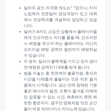
딜러의 공인 자격증 제도는” “없으나, 카지
노업체의 전문딜러 양성과정이 있고 대학
에서 전공학과를 개설하여 양성하고 있습
니다.
딜러가 A카드 쇼잉인 상황에서 플레이어들
에게 인슈어런스 의사를 물을 때, 인슈어런
스 베팅을 하고자 하는 플레이어는 자신의
오리지널 베팅 금액의 절반까지 베팅하실
수 있습니다.
이 경우, 딜러가 블랙잭을 가지고 있지 않다
면 배팅한 금액의 1 ) 5배를 받게 됩니다.
밤을 수놓는 총 천연색의 불꽃처럼, 휴식의
시간을 다채롭게 물들이는 것은 작은 즐거
움에서 시작됩니다. 당신 안에 잠재된 기분
좋은 에너지의 발견, 오롯이 즐거움 자체에
만 집중할 수 있는 시간, 예측하지 못한 짜
릿한 행운까지. 꿈꾸던 영화처럼 멋진 순간
들이 바로 파라다이스 카지노에 있습니다.